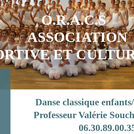
O.R.A.C.S
ASSOCIATION
ORTIVE ET CULT
Danse classique enfa
Professeur Valérie So
06.30.89.00.3