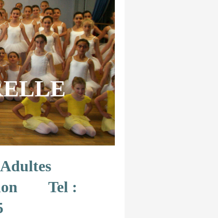
URELLE
nts/Adultes
uchon Tel :
5