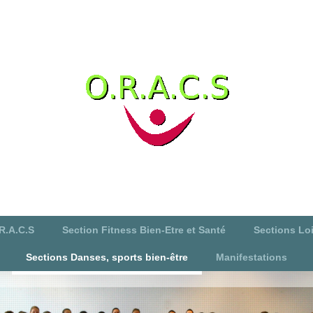
R.A.C.S
Section Fitness Bien-Etre et Santé
Sections Loi
Sections Danses, sports bien-être
Manifestations