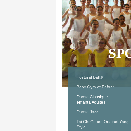
SP
Postural Ball®
Baby Gym et Enfant
Danse Classique
enfants/Adultes
Danse Jazz
Tai Chi Chuan Original Yang
Style