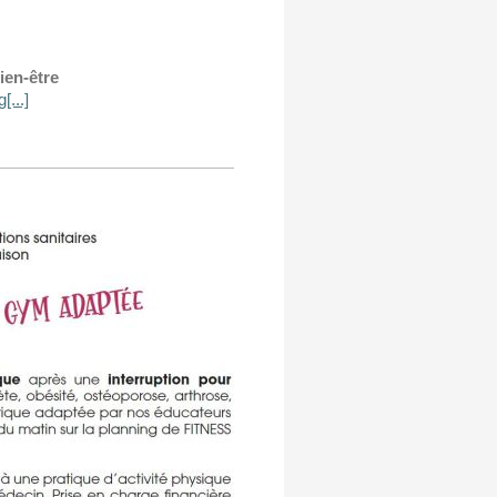
en-être
...]