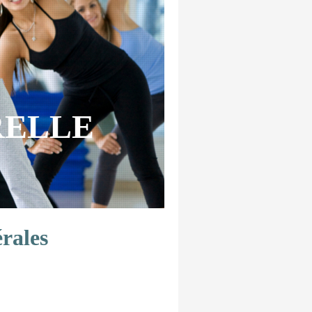
URELLE
rales