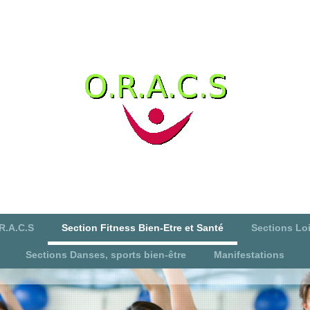
R.A.C.S
Section Fitness Bien-Etre et Santé
Sections Loi
Sections Danses, sports bien-être
Manifestations